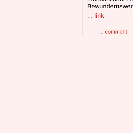
Bewundernswert 
...
link
...
comment