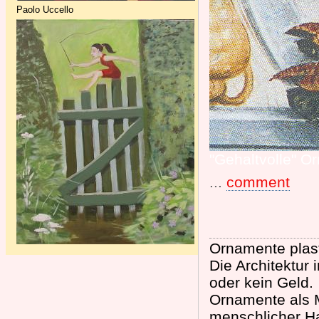
Paolo Uccello
"Gehaltvolle" O
...
comment
Ornamente plast
Die Architektur
oder kein Geld.
Ornamente als M
menschlicher H