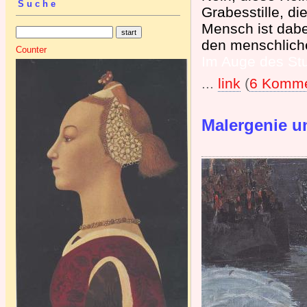
Suche
Grabesstille, di
Mensch ist dabe
den menschlich
Counter
Im Auge des St
...
link
(
6 Komme
Malergenie u