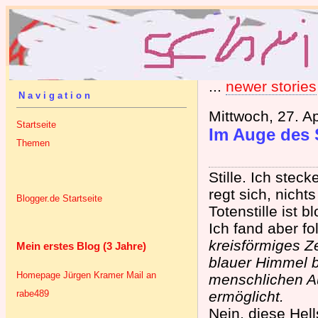
...
newer stories
Navigation
Mittwoch, 27. Ap
Startseite
Im Auge des 
Themen
Stille. Ich stec
regt sich, nichts
Blogger.de Startseite
Totenstille ist 
Ich fand aber f
kreisförmiges Z
Mein erstes Blog (3 Jahre)
blauer Himmel b
Homepage Jürgen Kramer
Mail an
menschlichen A
rabe489
ermöglicht.
Nein, diese Hell