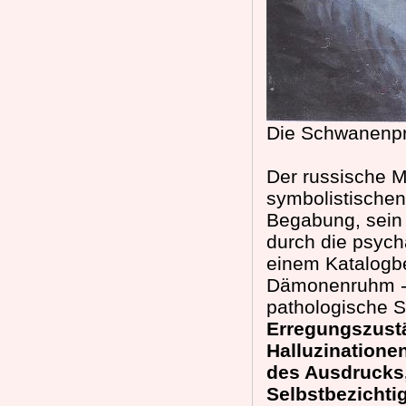
Die Schwanenpr
Der russische Ma
symbolistischen
Begabung, sein 
durch die psycha
einem Katalogbei
Dämonenruhm - M
pathologische S
Erregungszustä
Halluzinatione
des Ausdrucks,
Selbstbezicht