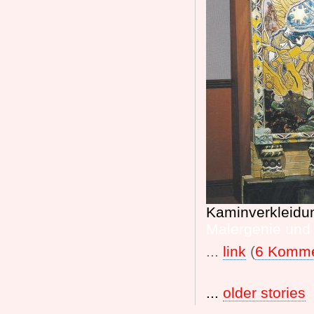
Kaminverkleidu
Malergenie und 
...
link
(
6 Komme
...
older stories