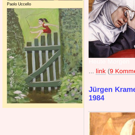
Paolo Uccello
Heute Morgen
...
link
(
9 Komme
Jürgen Kramer
1984