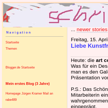
...
newer stories
Navigation
Freitag, 15. Apr
Startseite
Liebe Kunstf
Themen
Heute: die
art 
Was für ein Desa
Blogger.de Startseite
man es den Gale
Präsentation von
Mein erstes Blog (3 Jahre)
P.S.: Das Schön
Homepage Jürgen Kramer
Mail an
Mitarbeiterin ei
rabe489
wahrgenommen h
eingeprägt.