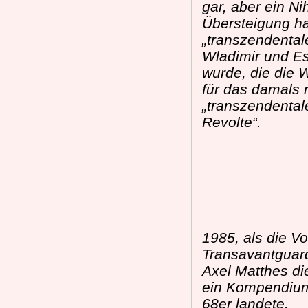
gar, aber ein Ni
Übersteigung h
„transzendental
Wladimir und Es
wurde, die die 
für das damals 
„transzendental
Revolte“.
1985, als die V
Transavantguard
Axel Matthes di
ein Kompendium
68er landete.