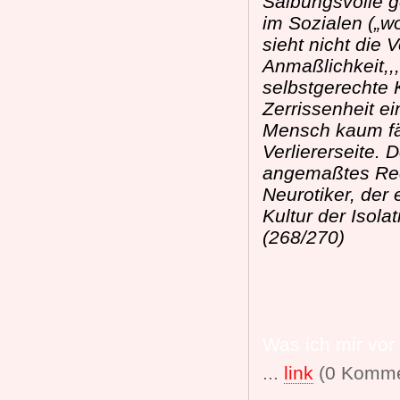
Salbungsvolle ge
im Sozialen („wo
sieht nicht die 
Anmaßlichkeit,,
selbstgerechte K
Zerrissenheit ei
Mensch kaum fäh
Verliererseite. 
angemaßtes Rec
Neurotiker, der
Kultur der Isola
(268/270)
Was ich mir vor 
...
link
(0 Komme