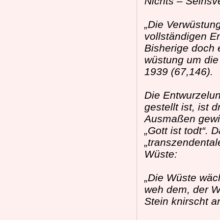
Nichts – Seinsv
„Die Verwüstung
vollständigen E
Bisherige doch 
wüstung um die 
1939 (67,146).
Die Entwurzelun
gestellt ist, i
Ausmaßen gewis
„Gott ist todt“.
„transzendental
Wüste:
„Die Wüste wäc
weh dem, der Wü
Stein knirscht a