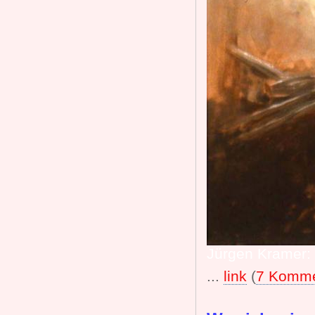
Jürgen Kramer: 
...
link
(
7 Komme