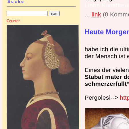
Suche
Liebe Kunstfreu
...
link
(0 Komme
Counter
Heute Morge
habe ich die ul
der Mensch ist 
Eines der vielen
Stabat mater do
schmerzerfüllt
Pergolesi-->
htt