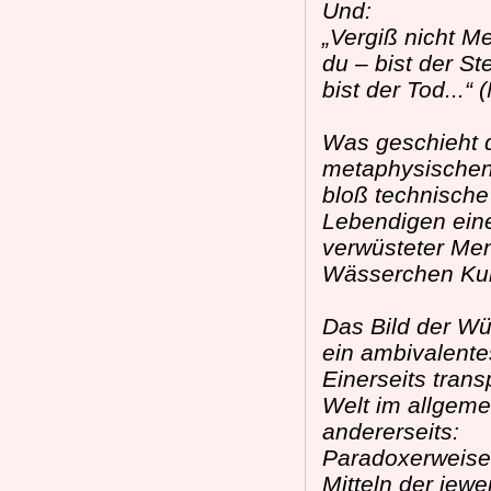
Und:
„Vergiß nicht M
du – bist der St
bist der Tod...“
Was geschieht 
metaphysischen 
bloß technische
Lebendigen ein
verwüsteter Men
Wässerchen Kuns
Das Bild der Wü
ein ambivalentes
Einerseits tran
Welt im allgeme
andererseits:
Paradoxerweise, 
Mitteln der jew