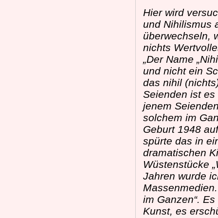
Hier wird versuc
und Nihilismus
überwechseln, w
nichts Wertvolle
„Der Name „Nihi
und nicht ein Sc
das nihil (nicht
Seienden ist es
jenem Seienden,
solchem im Ganz
Geburt 1948 auf
spürte das in e
dramatischen Ki
Wüstenstücke „W
Jahren wurde ic
Massenmedien. J
im Ganzen“. Es w
Kunst, es ersch