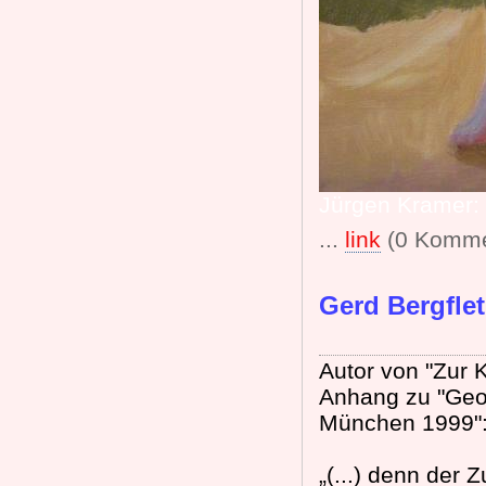
Jürgen Kramer: "
...
link
(0 Komme
Gerd Bergfle
Autor von "Zur K
Anhang zu "Geo
München 1999"
„(...) denn der