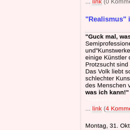
...
link
(0 Komme
"Realismus" 
"Guck mal, was
Semiprofessione
und"Kunstwerke
einige Künstler
Protzsucht sind
Das Volk liebt 
schlechter Kuns
des Menschen ve
was ich kann!"
"Realismus" im 
...
link
(
4 Komme
Montag, 31. Ok