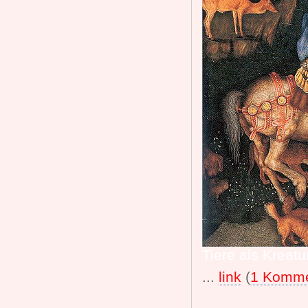
Tiere als Kreatu
...
link
(
1 Komme