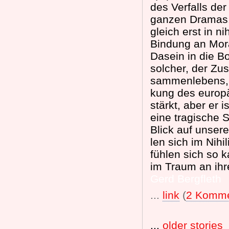
des Verfalls der
ganzen Dramas. 
gleich erst in ni
Bindung an Mora
Dasein in die Bo
solcher, der Z
sammenlebens, h
kung des europä
stärkt, aber er i
eine tragische 
Blick auf unsere
len sich im Nih
fühlen sich so k
im Traum an ihr
Gerd Bergfleth
...
link
(
2 Komme
...
older stories