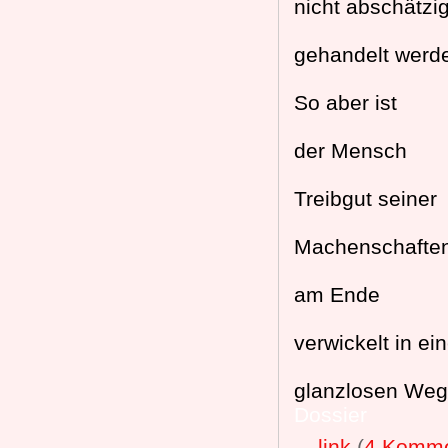
nicht abschätzi
gehandelt werd
So aber ist
der Mensch
Treibgut seiner
Machenschafte
am Ende
verwickelt in e
glanzlosen Weg
Dossier
...
link
(
4 Komme