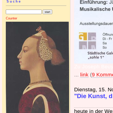
Suche
Counter
Zu Joseph Beu
...
link
(
9 Komme
Dienstag, 15. 
"Die Kunst, 
heute in der We