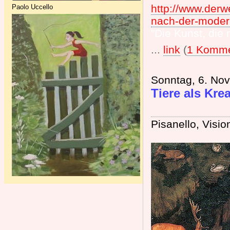
http://www.derw
Paolo Uccello
nach-der-moder
"Die Kunst, die
...
link
(
1 Komme
Sonntag, 6. No
Tiere als Kre
Pisanello, Visi