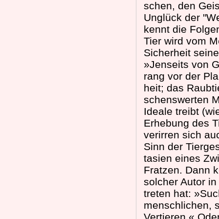
schen, den Gei
Unglück der "W
kennt die Folg
Tier wird vom 
Sicherheit seine
»Jenseits von 
rang vor der Pla
heit; das Raubt
schenswerten M
Ideale treibt (w
Erhebung des T
verirren sich au
Sinn der Tierg
tasien eines Zw
Fratzen. Dann k
solcher Autor in
treten hat: »Su
menschlichen, 
Vertieren.« Oder