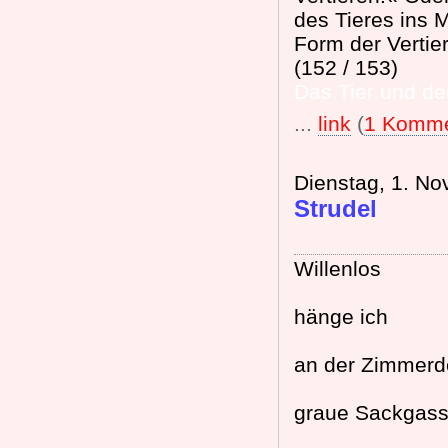
des Tieres ins 
Form der Vertie
(152 / 153)
Das Tier und d
...
link
(
1 Komme
Dienstag, 1. N
Strudel
Willenlos
hänge ich
an der Zimmerd
graue Sackgas