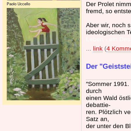
Der Prolet nimmt
Paolo Uccello
fremd, so entst
Aber wir, noch 
ideologischen T
Leben - ein Des
...
link
(
4 Komme
Der "Geistste
"Sommer 1991. 
durch
einen Wald östli
debattie-
ren. Plötzlich 
Satz an,
der unter den Bl