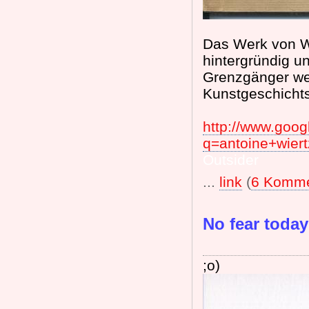
Das Werk von Wi
hintergründig u
Grenzgänger we
Kunstgeschicht
http://www.goog
q=antoine+wie
Outsider
...
link
(
6 Komme
No fear today
;o)