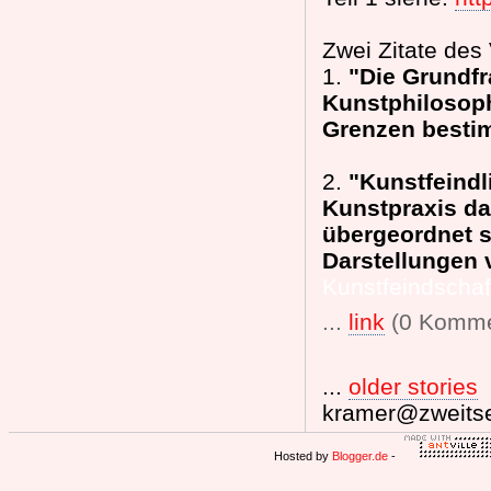
Zwei Zitate des 
1.
"Die Grundfr
Kunstphilosophi
Grenzen besti
2.
"Kunstfeindli
Kunstpraxis da
übergeordnet s
Darstellungen 
Kunstfeindschaft
...
link
(0 Komme
...
older stories
kramer@zweitse
Hosted by
Blogger.de
-