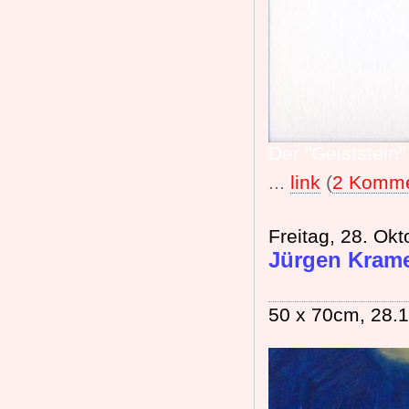
Der "Geiststein"
...
link
(
2 Komme
Freitag, 28. Ok
Jürgen Kramer
50 x 70cm, 28.