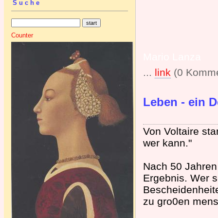
Suche
Counter
Mario Lanza
...
link
(0 Komme
Leben - ein D
Von Voltaire sta
wer kann."
Nach 50 Jahren
Ergebnis. Wer s
Bescheidenheiten
zu gro0en mensc