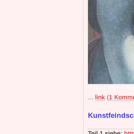
(Mein) Mensche
...
link
(
1 Komme
Kunstfeindsch
Teil 1 siehe:
htt