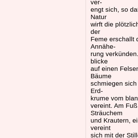
ver-
engt sich, so d
Natur
wirft die plötzl
der
Feme erschallt d
Annähe-
rung verkünden. 
blicke
auf einen Felse
Bäume
schmiegen sich 
Erd-
krume vom blank
vereint. Am Fuß 
Sträuchem
und Krautern, e
vereint
sich mit der Sti