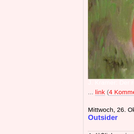
J. Kramer: Der r
...
link
(
4 Komme
Mittwoch, 26. O
Outsider