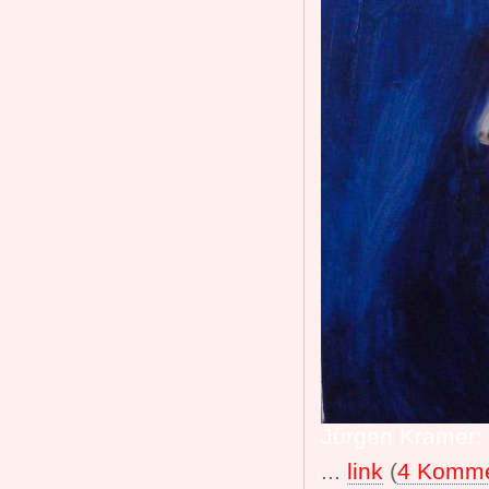
Jürgen Kramer: "
...
link
(
4 Komme