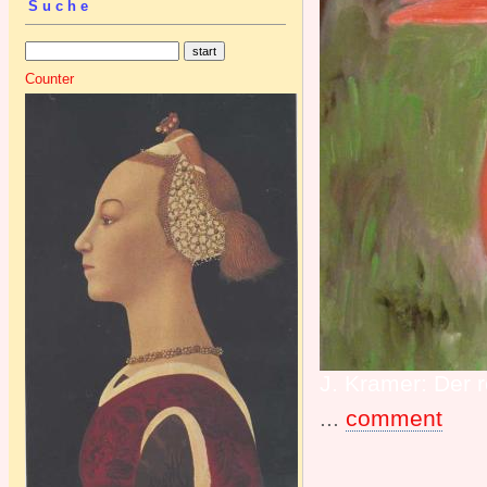
Suche
Counter
J. Kramer: Der r
...
comment