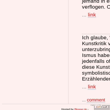
jemand in e
verflogen. 
...
link
Ich glaube,
Kunstkritik
unterzubring
Ismus haben
jedenfalls o
diese Kunst 
symbolistis
Erzählende
...
link
...
comment
Hosted by
Blogger.de
-