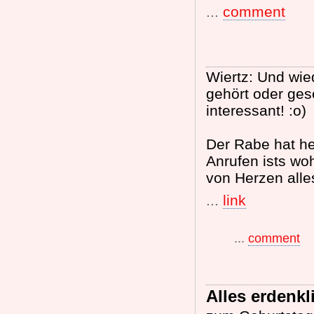
...
comment
Wiertz: Und wied
gehört oder ges
interessant! :o)
Der Rabe hat he
Anrufen ists wo
von Herzen alle
...
link
...
comment
Alles erdenkl