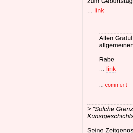
zum Geburtstag
...
link
Allen Gratu
allgemeinen
Rabe
...
link
...
comment
> "Solche Gren
Kunstgeschicht
Seine Zeitgenos