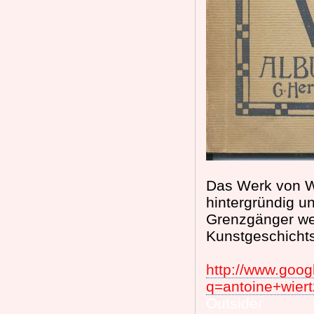
Das Werk von Wi
hintergründig u
Grenzgänger we
Kunstgeschicht
http://www.goog
q=antoine+wie
Outsider