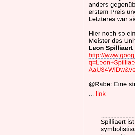
anders gegenübe
erstem Preis un
Letzteres war s
Hier noch so ei
Meister des Unh
Leon Spilliaert
http://www.goo
q=Leon+Spilli
AaU34WiDw&v
@Rabe: Eine stil
...
link
Spilliaert i
symbolistis