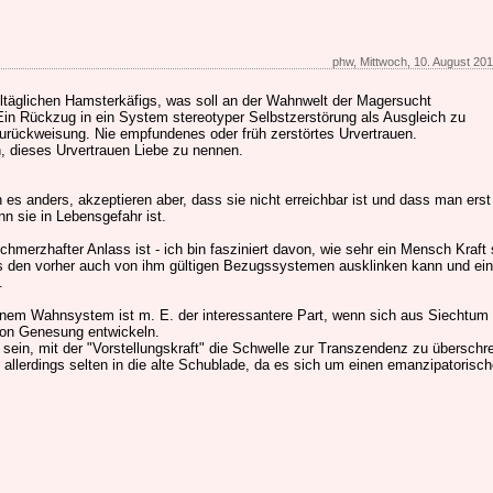
phw, Mittwoch, 10. August 201
ltäglichen Hamsterkäfigs, was soll an der Wahnwelt der Magersucht
Ein Rückzug in ein System stereotyper Selbstzerstörung als Ausgleich zu
Zurückweisung. Nie empfundenes oder früh zerstörtes Urvertrauen.
 dieses Urvertrauen Liebe zu nennen.
 es anders, akzeptieren aber, dass sie nicht erreichbar ist und dass man erst
nn sie in Lebensgefahr ist.
hmerzhafter Anlass ist - ich bin fasziniert davon, wie sehr ein Mensch Kraft 
us den vorher auch von ihm gültigen Bezugssystemen ausklinken kann und ei
.
inem Wahnsystem ist m. E. der interessantere Part, wenn sich aus Siechtum
von Genesung entwickeln.
ein, mit der "Vorstellungskraft" die Schwelle zur Transzendenz zu überschre
allerdings selten in die alte Schublade, da es sich um einen emanzipatorisc