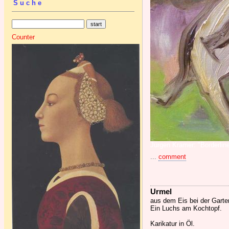
Suche
Counter
Jürgen Kramer: "Borderline
...
comment
Urmel
aus dem Eis bei der Garte
Ein Luchs am Kochtopf.
Karikatur in Öl.