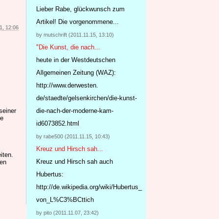
Lieber Rabe, glückwunsch zum
Artikel! Die vorgenommene...
1, 12:06
by mutschrift (2011.11.15, 13:10)
"Die Kunst, die nach...
heute in der Westdeutschen
Allgemeinen Zeitung (WAZ):
http://www.derwesten.
de/staedte/gelsenkirchen/
die-kunst-
die-nach-der-mo
derne-kam-
seiner
ne
id6073852.html
by rabe500 (2011.11.15, 10:43)
Kreuz und Hirsch sah...
iten.
Kreuz und Hirsch sah auch
hen
Hubertus:
http://de.wikipedia.org/wiki/Hubertus_
von_L%C3%BCttich
by pito (2011.11.07, 23:42)