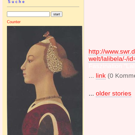
Suche
Counter
http://www.swr.
welt/lalibela/
Faszination "Lal
...
link
(0 Komme
...
older stories