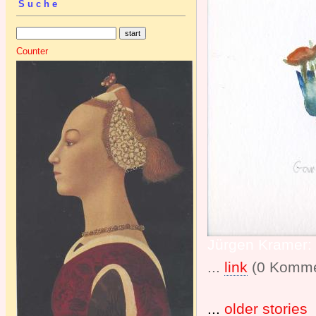
Suche
Counter
Jürgen Kramer: 
...
link
(0 Komme
...
older stories