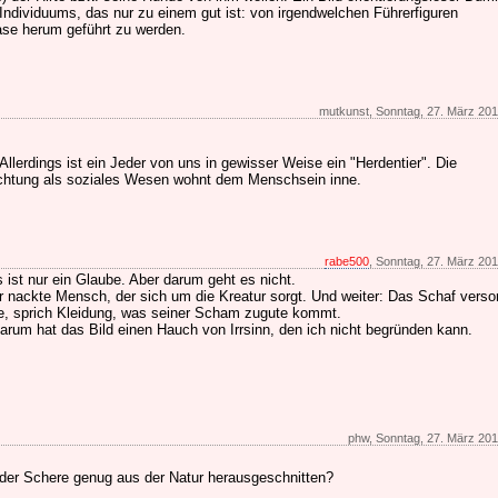
 Individuums, das nur zu einem gut ist: von irgendwelchen Führerfiguren
ase herum geführt zu werden.
mutkunst, Sonntag, 27. März 201
 Allerdings ist ein Jeder von uns in gewisser Weise ein "Herdentier". Die
chtung als soziales Wesen wohnt dem Menschsein inne.
rabe500
, Sonntag, 27. März 201
ist nur ein Glaube. Aber darum geht es nicht.
er nackte Mensch, der sich um die Kreatur sorgt. Und weiter: Das Schaf verso
, sprich Kleidung, was seiner Scham zugute kommt.
m hat das Bild einen Hauch von Irrsinn, den ich nicht begründen kann.
phw, Sonntag, 27. März 201
der Schere genug aus der Natur herausgeschnitten?