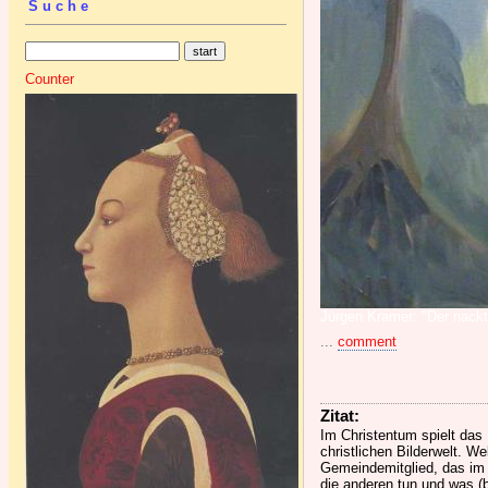
Suche
Counter
Jürgen Kramer: "Der nackte
...
comment
Zitat:
Im Christentum spielt das B
christlichen Bilderwelt. We
Gemeindemitglied, das im Pu
die anderen tun und was (b