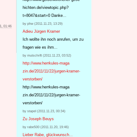
hichten.de/viewtopic.php?
t=8047&start=0 Danke
...
by phw (2011.11.23, 13:29)
1, 01:46
Adieu Jürgen Kramer
Ich wollte ihn noch anrufen, um zu
fragen wie es ihm...
by mutschrift (2011.11.23, 03:52)
http://www.herrkules-maga
zin.de/2011/11/22/jurgen-
kramer-
verstorben/
http://www.herrkules-maga
zin.de/2011/11/22/jurgen-
kramer-
verstorben/
by stapel (2011.11.23, 00:34)
Zu Joseph Beuys
by rabe500 (2011.11.20, 19:46)
Lieber Rabe, glückwunsch...