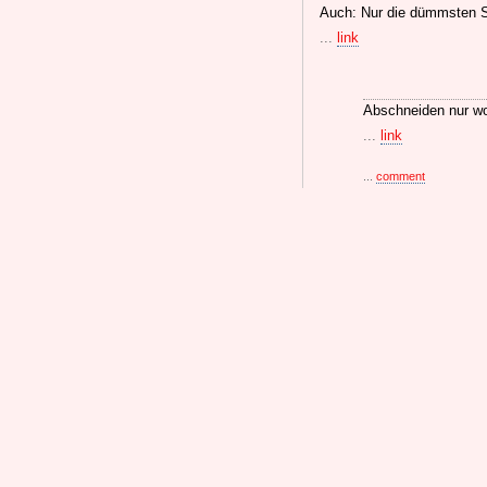
Auch: Nur die dümmsten Sc
...
link
Abschneiden nur w
...
link
...
comment