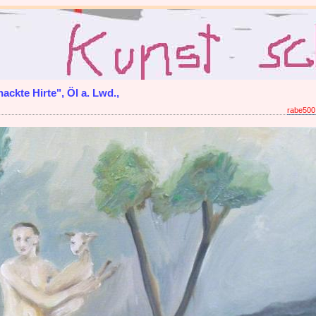
ackte Hirte", Öl a. Lwd.,
rabe500