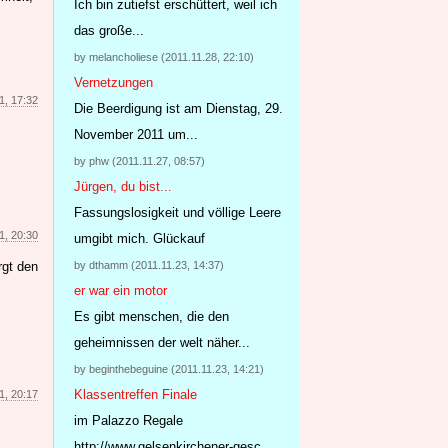
Ich bin zutiefst erschüttert, weil ich
das große...
by melancholiese (2011.11.28, 22:10)
Vernetzungen
1, 17:32
Die Beerdigung ist am Dienstag, 29.
November 2011 um...
by phw (2011.11.27, 08:57)
Jürgen, du bist...
Fassungslosigkeit und völlige Leere
1, 20:30
umgibt mich. Glückauf
by dthamm (2011.11.23, 14:37)
rgt den
er war ein motor
Es gibt menschen, die den
geheimnissen der welt näher...
by beginthebeguine (2011.11.23, 14:21)
Klassentreffen Finale
1, 20:17
im Palazzo Regale
http://www.gelsenkirchener-gesc