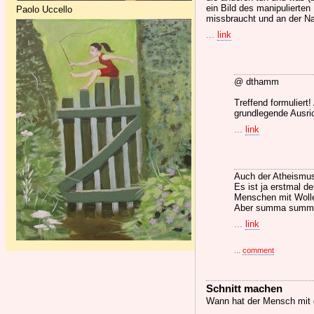
ein Bild des manipulierten
Paolo Uccello
missbraucht und an der N
...
link
@ dthamm
Treffend formuliert!
grundlegende Ausri
...
link
Auch der Atheismus 
Es ist ja erstmal d
Menschen mit Wolle
Aber summa summaru
...
link
...
comment
Schnitt machen
Wann hat der Mensch mit 