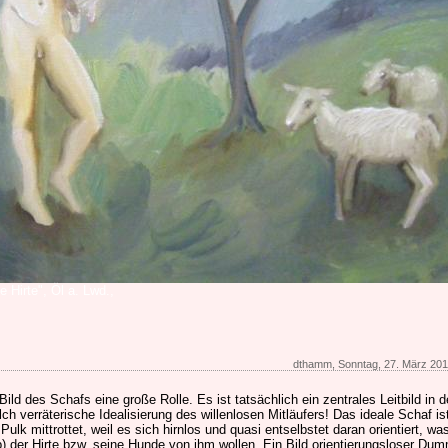
 Hirte", Öl a. Lwd.,
dthamm, Sonntag, 27. März 201
ild des Schafs eine große Rolle. Es ist tatsächlich ein zentrales Leitbild in d
lch verräterische Idealisierung des willenlosen Mitläufers! Das ideale Schaf is
lk mittrottet, weil es sich hirnlos und quasi entselbstet daran orientiert, was
) der Hirte bzw. seine Hunde von ihm wollen. Ein Bild orientierungsloser Dum