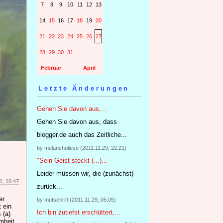
7
8
9
10
11
12
13
14
15
16
17
18
19
20
21
22
23
24
25
26
27
28
29
30
31
Februar
April
Letzte Änderungen
Gehen Sie davon aus,...
Gehen Sie davon aus, dass
blogger.de auch das Zeitliche...
by melancholiese (2011.11.29, 22:21)
"Sein Geist steckt (...)...
Leider müssen wir, die (zunächst)
1, 16:47
zurück...
er
by mutschrift (2011.11.29, 05:05)
t ein
Ich bin zutiefst erschüttert,...
 (a)
mheit,