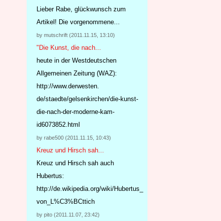
Lieber Rabe, glückwunsch zum
Artikel! Die vorgenommene...
by mutschrift (2011.11.15, 13:10)
"Die Kunst, die nach...
heute in der Westdeutschen
Allgemeinen Zeitung (WAZ):
http://www.derwesten.
de/staedte/gelsenkirchen/
die-kunst-
die-nach-der-mo
derne-kam-
id6073852.html
by rabe500 (2011.11.15, 10:43)
Kreuz und Hirsch sah...
Kreuz und Hirsch sah auch
Hubertus:
http://de.wikipedia.org/wiki/Hubertus_
von_L%C3%BCttich
by pito (2011.11.07, 23:42)