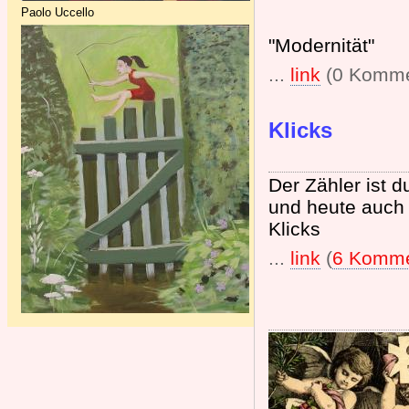
Paolo Uccello
"Modernität"
...
link
(0 Komme
Klicks
Der Zähler ist 
und heute auch 
Klicks
...
link
(
6 Komme