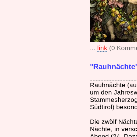
...
link
(0 Komme
"Rauhnächte
Rauhnächte (au
um den Jahresw
Stammesherzogt
Südtirol) beso
Die zwölf Nächt
Nächte, in ver
Abend (24. Dez