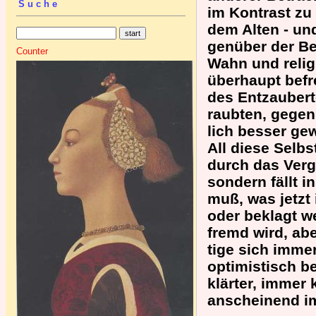
Suche
im Kontrast zu
dem Alten - un
genüber der Be
Counter
Wahn und relig
überhaupt befr
des Entzaubert
raubten, gegen
lich besser ge
All diese Selbs
durch das Vergeh
sondern fällt 
muß, was jetzt i
oder beklagt w
fremd wird, ab
tige sich imme
optimistisch b
klärter, immer
anscheinend im