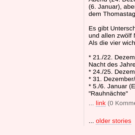
(6. Januar), ab
dem Thomastag 
Es gibt Untersc
und allen zwölf
Als die vier wi
* 21./22. Deze
Nacht des Jahr
* 24./25. Dezem
* 31. Dezember/
* 5./6. Januar (
"Rauhnächte"
...
link
(0 Komme
...
older stories