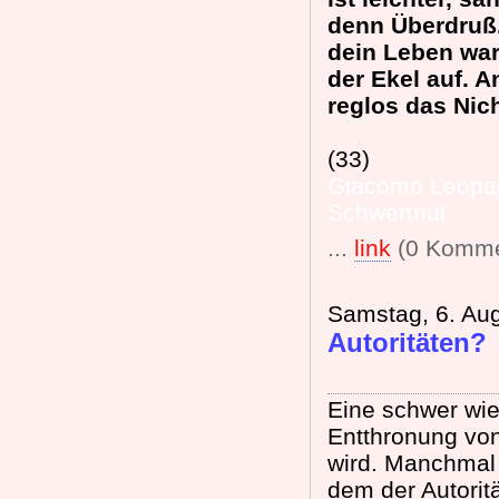
denn Überdruß.
dein Leben war
der Ekel auf. A
reglos das Nich
(33)
Giacomo Leopar
Schwermut
...
link
(0 Komme
Samstag, 6. Au
Autoritäten?
Eine schwer wie
Entthronung von
wird. Manchmal 
dem der Autorit