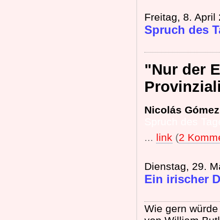
Freitag, 8. April
Spruch des T
"Nur der E
Provinzia
Nicolás Gómez 
Spruch des Tag
...
link
(
2 Komme
Dienstag, 29. M
Ein irischer D
Wie gern würde 