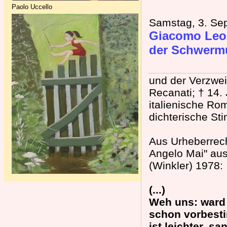
Paolo Uccello
Samstag, 3. Se
Giacomo Leop
der Schwerm
und der Verzwei
Recanati; † 14. 
italienische Ro
dichterische St
Aus Urheberrech
Angelo Mai" au
(Winkler) 1978:
(...)
Weh uns: ward 
schon vorbesti
ist leichter, sa