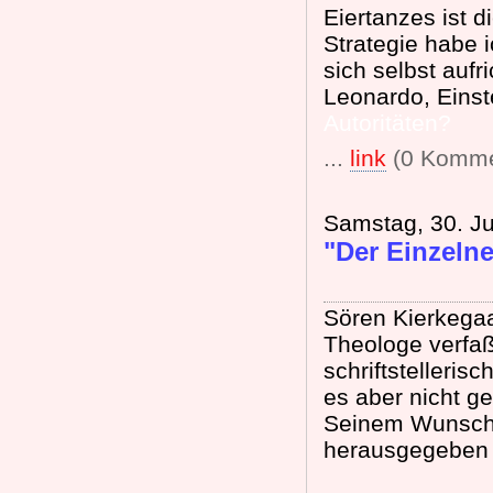
Eiertanzes ist 
Strategie habe 
sich selbst aufr
Leonardo, Einst
Autoritäten?
...
link
(0 Komme
Samstag, 30. Ju
"Der Einzeln
Sören Kierkegaa
Theologe verfa
schriftstelleris
es aber nicht ge
Seinem Wunsch 
herausgegeben 