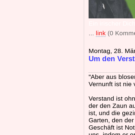
Ein irischer Dich
...
link
(0 Komme
Montag, 28. Mä
Um den Vers
"Aber aus blose
Vernunft ist ni
Verstand ist oh
der den Zaun a
ist, und die gez
Garten, den der
Geschäft ist No
uns, indem er o