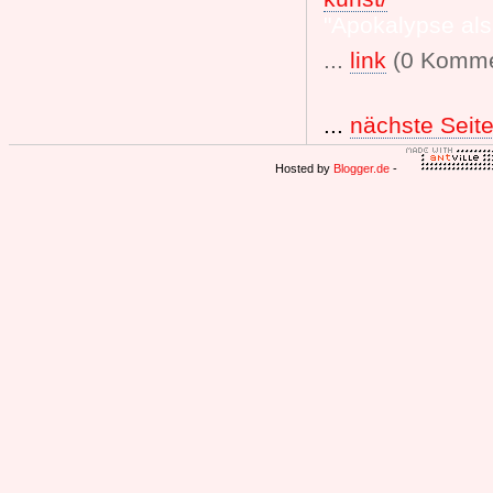
"Apokalypse als
...
link
(0 Komme
...
nächste Seit
Hosted by
Blogger.de
-