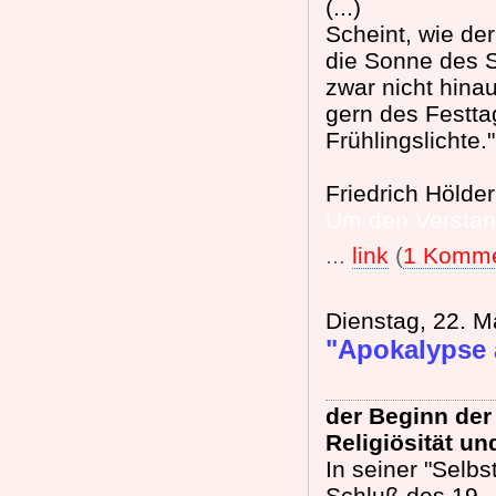
(...)
Scheint, wie de
die Sonne des 
zwar nicht hina
gern des Festta
Frühlingslichte."
Friedrich Hölder
Um den Verstan
...
link
(
1 Komme
Dienstag, 22. M
"Apokalypse 
der Beginn der
Religiösität un
In seiner "Selbst
Schluß des 19. 