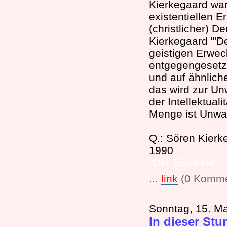
Kierkegaard warf
existentiellen E
(christlicher) D
Kierkegaard "'De
geistigen Erweck
entgegengesetzt"
und auf ähnliche
das wird zur Un
der Intellektual
Menge ist Unwah
Q.: Sören Kierk
1990
"Der Einzelne"
...
link
(0 Komme
Sonntag, 15. Ma
In dieser Stu