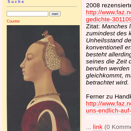
Suche
2008 rezensiert
http://www.faz.
gedichte-30110
Counter
Zitat:
Manches li
zumindest des 
Unheilsstand de
konventionell er
besteht allerdin
seines die Zeit
berufen werden
gleichkommt, m
betrachtet wird.
Ferner zu Hand
http://www.faz.n
uns-endlich-au
Botho Strauß (*
...
link
(0 Komme