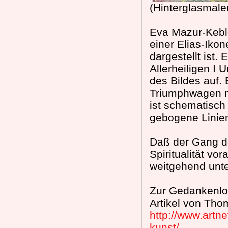
(Hinterglasmaler
Eva Mazur-Keblo
einer Elias-Iko
dargestellt ist.
Allerheiligen I U
des Bildes auf.
Triumphwagen m
ist schematisch 
gebogene Linien
Daß der Gang de
Spiritualität vo
weitgehend unt
Zur Gedankenlos
Artikel von Tho
http://www.artn
kunst/