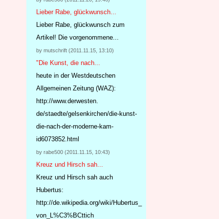
Lieber Rabe, glückwunsch...
Lieber Rabe, glückwunsch zum
Artikel! Die vorgenommene...
by mutschrift (2011.11.15, 13:10)
"Die Kunst, die nach...
heute in der Westdeutschen
Allgemeinen Zeitung (WAZ):
http://www.derwesten.
de/staedte/gelsenkirchen/
die-kunst-
die-nach-der-mo
derne-kam-
id6073852.html
by rabe500 (2011.11.15, 10:43)
Kreuz und Hirsch sah...
Kreuz und Hirsch sah auch
Hubertus:
http://de.wikipedia.org/wiki/Hubertus_
von_L%C3%BCttich