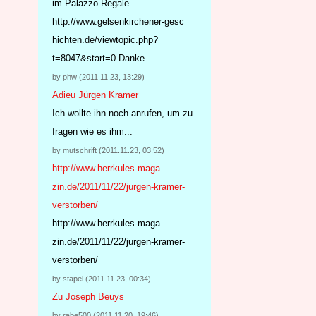
im Palazzo Regale
http://www.gelsenkirchener-gesc
hichten.de/viewtopic.php?
t=8047&start=0 Danke
...
by phw (2011.11.23, 13:29)
Adieu Jürgen Kramer
Ich wollte ihn noch anrufen, um zu
fragen wie es ihm...
by mutschrift (2011.11.23, 03:52)
http://www.herrkules-maga
zin.de/2011/11/22/jurgen-
kramer-
verstorben/
http://www.herrkules-maga
zin.de/2011/11/22/jurgen-
kramer-
verstorben/
by stapel (2011.11.23, 00:34)
Zu Joseph Beuys
by rabe500 (2011.11.20, 19:46)