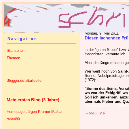
Montag, 9. Mai 2011
Diesen lachenden Frü
Navigation
in der "guten Stube" bzw.
Startseite
Hedonisten, vermute ich.
Themen
Aber die Dinge müssen gere
Wer weiß noch von
Saint
Sonne, Nobelpreisträger 
(1972):
Blogger.de Startseite
"Sonne des Seins, Verra
wo war der Fehlgriff, wo
Soll ich umkehren, anz
Mein erstes Blog (3 Jahre)
abermals Fieber und Qua
Diesen lachenden Frühling
Homepage Jürgen Kramer
Mail an
...
comment
rabe489