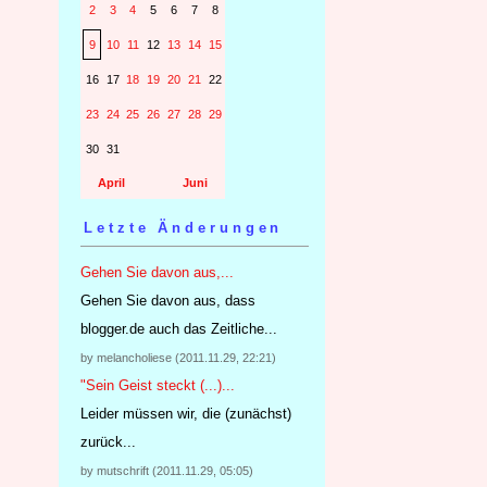
2
3
4
5
6
7
8
9
10
11
12
13
14
15
16
17
18
19
20
21
22
23
24
25
26
27
28
29
30
31
April
Juni
Letzte Änderungen
Gehen Sie davon aus,...
Gehen Sie davon aus, dass
blogger.de auch das Zeitliche...
by melancholiese (2011.11.29, 22:21)
"Sein Geist steckt (...)...
Leider müssen wir, die (zunächst)
zurück...
by mutschrift (2011.11.29, 05:05)