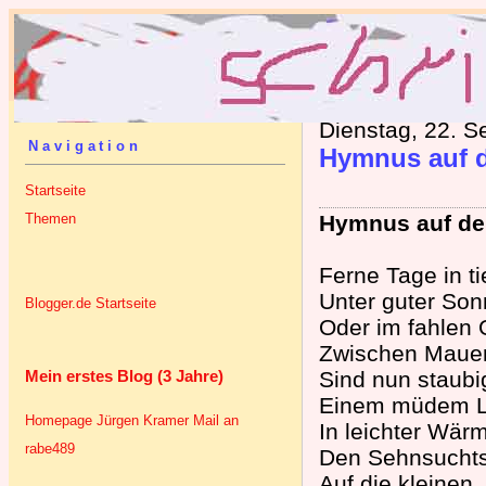
Dienstag, 22. 
Navigation
Hymnus auf d
Startseite
Themen
Hymnus auf de
Ferne Tage in t
Unter guter So
Blogger.de Startseite
Oder im fahlen 
Zwischen Mauer
Mein erstes Blog (3 Jahre)
Sind nun staubi
Einem müdem L
Homepage Jürgen Kramer
Mail an
In leichter Wär
rabe489
Den Sehnsuchts
Auf die kleinen