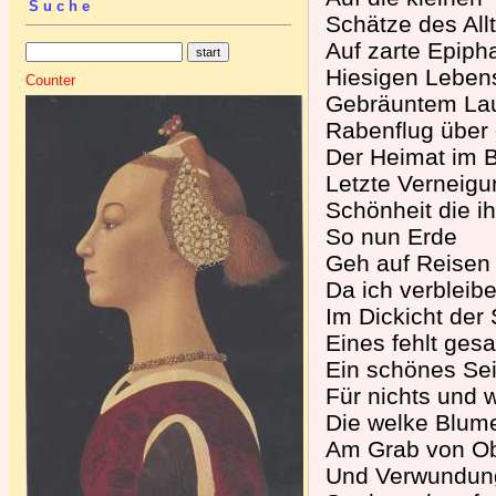
Suche
Schätze des All
Auf zarte Epiph
Hiesigen Leben
Counter
Gebräuntem La
Rabenflug über
Der Heimat im 
Letzte Verneigu
Schönheit die ih
So nun Erde
Geh auf Reisen
Da ich verbleib
Im Dickicht der
Eines fehlt ges
Ein schönes Sei
Für nichts und w
Die welke Blume
Am Grab von O
Und Verwundun