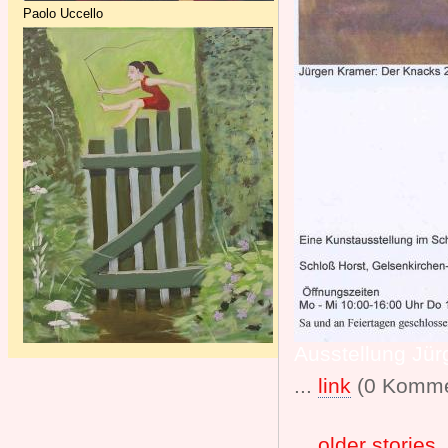
Paolo Uccello
Ausstellung Jürg
...
link
(0 Komme
...
older stories