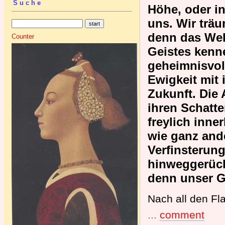
Suche
Höhe, oder in
uns. Wir träu
denn das Welt
Counter
Geistes kenne
geheimnisvoll
Ewigkeit mit 
Zukunft. Die 
ihren Schatte
freylich inne
wie ganz and
Verfinsterun
hinweggerückt
denn unser Ge
Nach all den Fl
...
comment